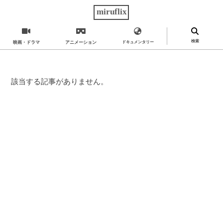
miruflix
検索
映画・ドラマ
アニメーション
ドキュメンタリー
該当する記事がありません。
カテゴリー
アート
作風
エンタメ
ジャンル
タグ
Netflix
サービス
Prime
コメント
Hulu